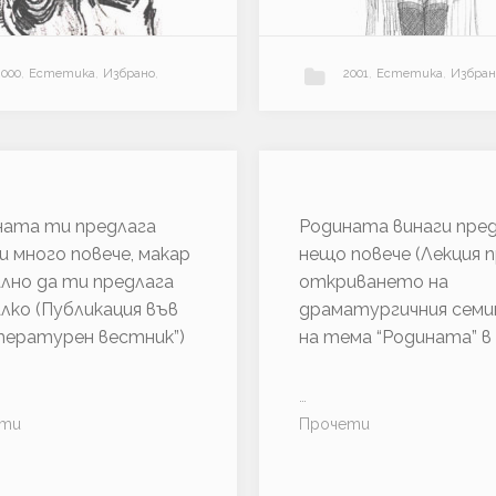
2000
,
Естетика
,
Избрано
,
2001
,
Естетика
,
Избран
Литература
,
Общество
,
Литература
,
Обществ
“
“
ети
…
Прочети
П
Р
ната ти предлага
Родината винаги пре
Политика
,
Пърформанс
,
Политика
,
Пърформанс
,
р
а
и много повече, макар
нещо повече (Лекция 
и
з
лно да ти предлага
откриването на
к
х
Театър
,
Теория
Театър
,
Теория
лко (Публикация във
драматургичния семи
а
у
тературен вестник”)
на тема “Родината” в
з
б
к
а
а
в
…
з
и
“
“
ети
Прочети
а
т
Р
Р
д
е
о
о
р
л