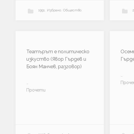
а
1991
,
Избрано
,
Общество
,
т
ъ
р
Политика
,
Теория
”
“
…
Прочети
К
Театърът е политическо
Осем
о
изкуство (Явор Гърдев и
Гърде
м
Боян Манчев, разговор)
п
…
л
…
Проч
е
“
к
Прочети
с
Т
ъ
е
т
а
“
т
Б
ъ
о