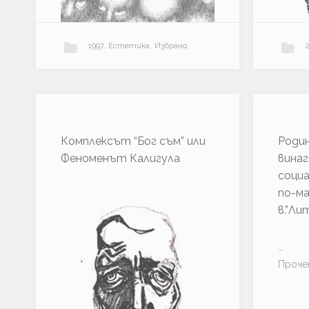
1997
,
Естетика
,
Избрано
,
“
…
Прочети
Литература
,
Общество
,
Е
к
…
Проч
с
Комплексът “Бог съм” или
Роди
Политика
,
Пърформанс
,
т
Феноменът Калигула
винаг
а
социа
т
Театър
,
Теория
по-ма
и
в.”Ли
ч
н
и
…
я
Проч
т
т
е