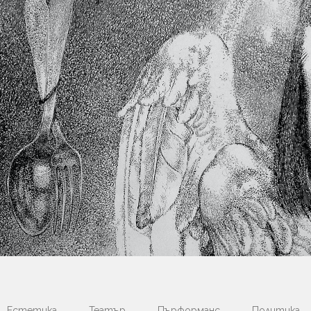
Естетика
Театър
Пърформанс
Политика