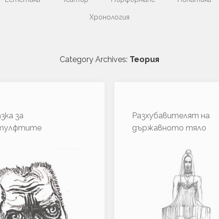
Хронология
Category Archives:
Теория
зка за
Разхубавителят на
тулфтите
държавното тяло