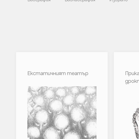
Екстатичният театър
Прика
дрок